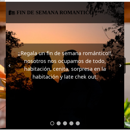
FIN DE SEMANA ROMANTICO
¡¡Regala un fin de semana romántico!!,
nosotros nos ocupamos de todo,
habitación, cenita, sorpresa en la
habitación y late chek out.
2 noches en alojamiento y desayuno.
Detalle en la habitación.
Late check out (14:00h)
¡En nuestra recepción te asesoramos para que reserves la
cena romántica en un restaurante de la localidad, infórmate!
También podemos gestionar tu reserva.